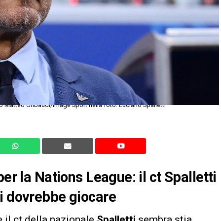
o Matteo Gribaudi/Image Sport nella foto: Luciano Spalletti
er la Nations League: il ct Spalletti
hi dovrebbe giocare
e il ct della nazionale
Spalletti
sembra stia