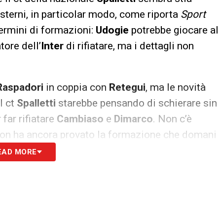
sterni, in particolar modo, come riporta
Sport
 termini di formazioni:
Udogie
potrebbe giocare al
tore dell’
Inter
di rifiatare, ma i dettagli non
Raspadori
in coppia con
Retegui
, ma le novità
l ct
Spalletti
starebbe pensando di schierare sin
 far rifiatare
Cambiaso
e
Dimarco
. Non c’è
on ha ancora provato la formazione che domani
ltimo allenamento prima della partenza per
EAD MORE
S