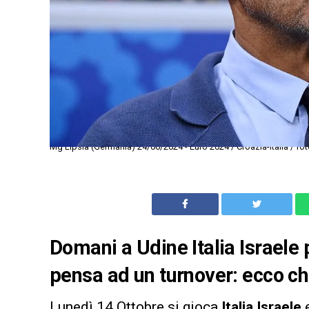
Mg Lipsia (Germania) 24/06/2024 - Euro 2024 / Croazia-Italia / fot
Domani a Udine Italia Israele p
pensa ad un turnover: ecco c
Lunedì 14 Ottobre si gioca
Italia
Israele