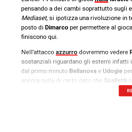
pensando a dei cambi soprattutto sugli e
Mediaset
, si ipotizza una rivoluzione in
posto di
Dimarco
per permettere al gioca
finiscono qui.
Nell’attacco
azzurro
dovremmo vedere
sostanziali riguardano gli esterni infatti i
dal primo minuto
Bellanova
e
Udogie
per
ancora nulla di certo dato che
Spalletti
n
sfiderà
Israele
nel match di
Udine
nell’u
R
il
Friuli
.
LA PLAYLIST DELLE NOSTRE TOP NEW