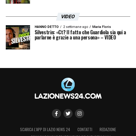
VIDEO
HANNO DETTO
2 settimane ago
Maria Floris
Silvestrin: «Ct? Il fatto che Guardiola sia qui a
parlarne è grazie a una persona» – VIDEO
SCARICA L’APP DI LAZIO NEWS 24
CONTATTI
REDAZIONE