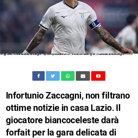
Mg Genova 29/09/2025 - campionato di calcio serie A / Genoa-Lazio / foto Matteo Gribaudi/Image Sport nella foto: esultanza gol Mattia Zaccagni
Infortunio Zaccagni, non filtrano
ottime notizie in casa Lazio. Il
giocatore biancoceleste darà
forfait per la gara delicata di