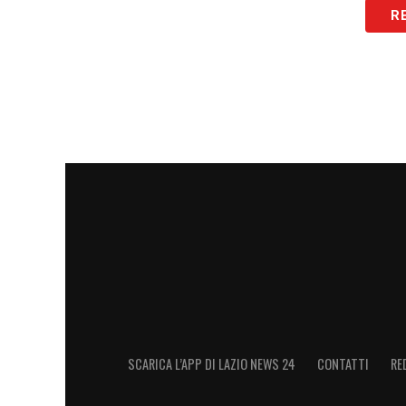
R
LA PLAYLIST DELLE NOSTRE TOP NEW
SCARICA L’APP DI LAZIO NEWS 24
CONTATTI
RE