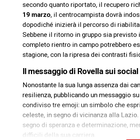
secondo quanto riportato, il recupero ri
19 marzo
, il centrocampista dovrà indoss
dopodiché inizierà il percorso di riabilit
Sebbene il ritorno in gruppo sia previsto 
completo rientro in campo potrebbero esc
stagione, con la ripresa dei contrasti fis
Il messaggio di Rovella sui social 
Nonostante la sua lunga assenza dai ca
resilienza, pubblicando un messaggio sui
condiviso tre emoji: un simbolo che espri
celeste, in segno di vicinanza alla Lazio
segno di speranza e determinazione, ment
difficili della sua carriera.