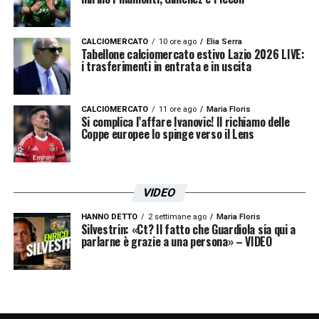
LA PLAYLIST DELLE NOSTRE TOP NEWS
CALCIOMERCATO
10 ore ago
Elia Serra
Tabellone calciomercato estivo Lazio 2026 LIVE:
i trasferimenti in entrata e in uscita
CALCIOMERCATO
11 ore ago
Maria Floris
Si complica l’affare Ivanovic! Il richiamo delle
Coppe europee lo spinge verso il Lens
VIDEO
HANNO DETTO
2 settimane ago
Maria Floris
Silvestrin: «Ct? Il fatto che Guardiola sia qui a
parlarne è grazie a una persona» – VIDEO