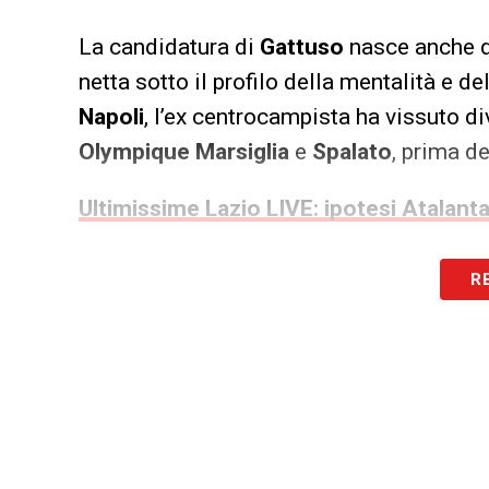
La candidatura di
Gattuso
nasce anche d
netta sotto il profilo della mentalità e d
Napoli
, l’ex centrocampista ha vissuto d
Olympique Marsiglia
e
Spalato
, prima d
Ultimissime Lazio LIVE: ipotesi Atalan
Gattuso Lazio, il precedente del 2
R
Il legame tra
Gattuso
e la
Lazio
, come r
concretizzarsi già nel 2019. Durante l’int
Simone Inzaghi
sotto di tre reti,
Lotito
ch
clamorosa rimonta firmata dalla triplett
lo scenario.