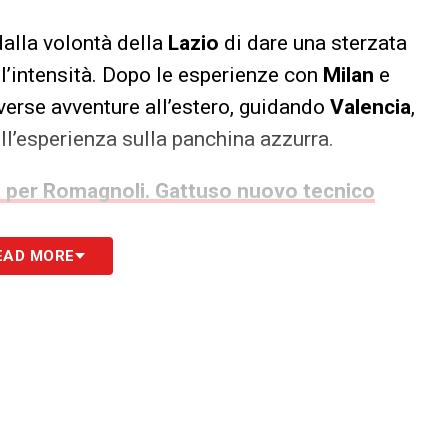
alla volontà della
Lazio
di dare una sterzata
ell’intensità. Dopo le esperienze con
Milan
e
iverse avventure all’estero, guidando
Valencia
,
ell’esperienza sulla panchina azzurra.
ta per Romagnoli. Gattuso nuovo tecnico
019 torna d’attualità
EAD MORE
iportato da
Il Corriere dello Sport
, avrebbe potuto
ervallo di
Lazio Atalanta
, con la squadra di
iamò il tecnico per offrirgli la panchina. La
a di
Ciro Immobile
cambiò però completamente