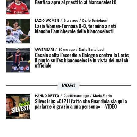
Benfica apre al prestito ai biancocelesti!
l’opportunità di prepararsi al meglio in vista
della stagione 2025-2026
LAZIO WOMEN
9 ore ago
Dario Bartolucci
Lazio Women-Ternana 0-0, termina a reti
bianche l’amichevole delle biancocelesti
FENERBAHCE (4-2-3-1):
Livakovic; Muldur,
Soyuncu, Oosterwolde, Brown; Fred,
AVVERSARI
10 ore ago
Dario Bartolucci
Amrabat; Kahveci, Szymanski, Aydin; En
Casale salta l’esordio a Bologna contro la Lazio:
il punto sull’ex biancoceleste in vista del match
Nesyri.
All.:
Mourinho.
ufficiale
LAZIO (4-3-3):
Mandas; Marusic, Gila,
VIDEO
Provstgaard, Nuno Tavares; Guendouzi,
Cataldi, Dele-Bashiru; Pedro, Castellanos,
HANNO DETTO
2 settimane ago
Maria Floris
Silvestrin: «Ct? Il fatto che Guardiola sia qui a
Zaccagni.
All.:
parlarne è grazie a una persona» – VIDEO
Sarri.
LA PLAYLIST DELLE NOSTRE TOP NEWS