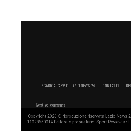
SCARICA L’APP DI LAZIO NEWS 24
CONTATTI
RE
Gestisci consenso
Copyright 2026 © riproduzione riservata Lazio News 24 
11028660014 Editore e proprietario: Sport Review s.r.l. 