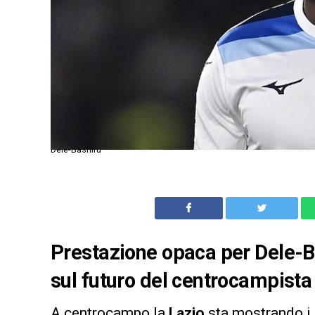
Dele-Bashiru
Prestazione opaca per Dele-Bas
sul futuro del centrocampista
A centrocampo la
Lazio
sta mostrando i 