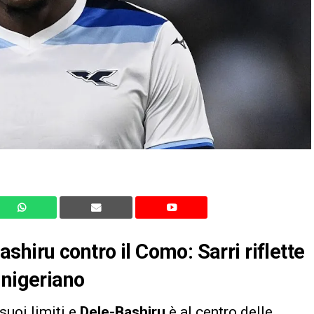
hiru contro il Como: Sarri riflette
 nigeriano
suoi limiti e
Dele-Bashiru
è al centro delle