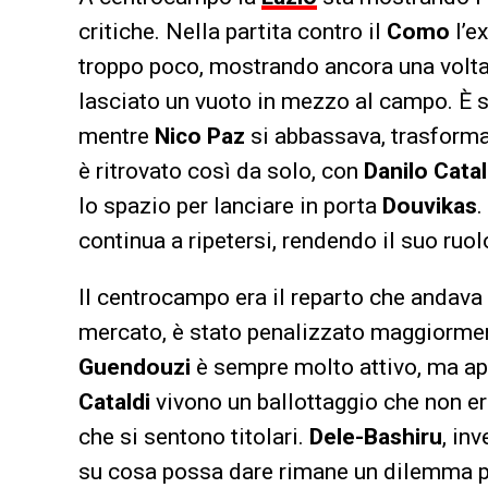
critiche. Nella partita contro il
Como
l’e
troppo poco, mostrando ancora una volta u
lasciato un vuoto in mezzo al campo. È sa
mentre
Nico Paz
si abbassava, trasforma
è ritrovato così da solo, con
Danilo Catal
lo spazio per lanciare in porta
Douvikas
.
continua a ripetersi, rendendo il suo ruo
Il centrocampo era il reparto che andava 
mercato, è stato penalizzato maggiorme
Guendouzi
è sempre molto attivo, ma a
Cataldi
vivono un ballottaggio che non era
che si sentono titolari.
Dele-Bashiru
, in
su cosa possa dare rimane un dilemma p