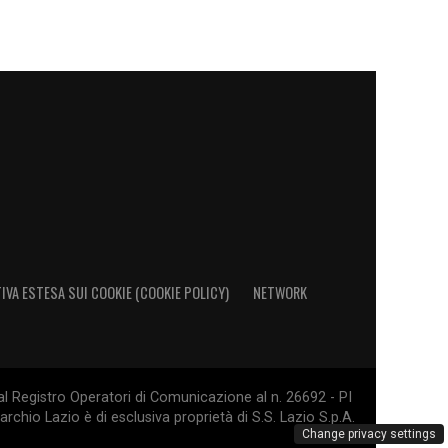
IVA ESTESA SUI COOKIE (COOKIE POLICY)
NETWORK
al Registro Operatori di Comunicazione al n. 26692 - PI
rchio Lazio è di esclusiva proprietà di S.S. Lazio S.p.A.
Change privacy settings