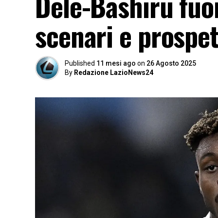
Dele-Bashiru fuori
scenari e prospet
Published
11 mesi ago
on
26 Agosto 2025
By
Redazione LazioNews24