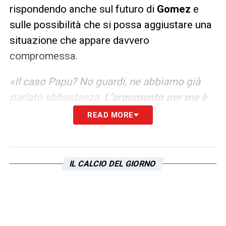
rispondendo anche sul futuro di
Gomez
e
sulle possibilità che si possa aggiustare una
situazione che appare davvero
compromessa.
«Il caso Papu? No guardi, ne abbiamo già
parlato abbastanza.
L’argomento per me è
chiuso
. Punto
».
READ MORE
LA PLAYLIST DELLE NOSTRE TOP NEWS
IL CALCIO DEL GIORNO