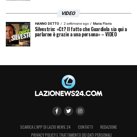
VIDEO
HANNO DETTO
2 settimane ago
Maria Floris
Silvestrin: «Ct? Il fatto che Guardiola sia qui a
parlarne è grazie a una persona» – VIDEO
SCARICA L’APP DI LAZIO NEWS 24
CONTATTI
REDAZIONE
PRIVACY POLICY E TRATTAMENTO DEI DATI PERSONALI