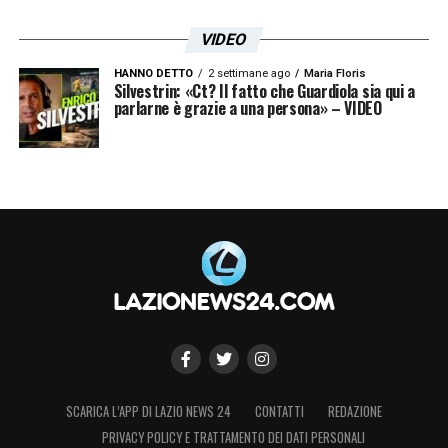
VIDEO
HANNO DETTO
2 settimane ago
Maria Floris
Silvestrin: «Ct? Il fatto che Guardiola sia qui a
parlarne è grazie a una persona» – VIDEO
SCARICA L’APP DI LAZIO NEWS 24
CONTATTI
REDAZIONE
PRIVACY POLICY E TRATTAMENTO DEI DATI PERSONALI