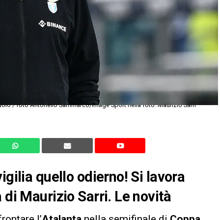
olo / foto Antonello Sammarco/Image Sport nella foto: Maurizio Sarri
igilia quello odierno! Si lavora
 di Maurizio Sarri. Le novità
rontare l’
Atalanta
nella semifinale di
Coppa