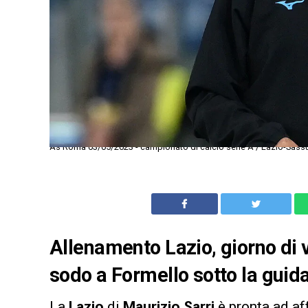
As Roma 03/05/2023 - campionato di calcio serie A / Lazio-Sassu
Allenamento Lazio, giorno di v
sodo a Formello sotto la guida
La
Lazio
di
Maurizio Sarri
è pronta ad aff