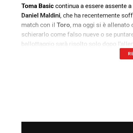
Toma Basic
continua a essere assente a 
Daniel Maldini
, che ha recentemente soffe
match con il
Toro
, ma oggi si è allenato
schierarlo come falso nueve o se puntar
ballottaggio sarà risolto solo dopo l’al
R
Scelte in campo e dubbi in centr
A centrocampo,
Cataldi
è intoccabile in 
schierato sul centrosinistra. Il dubbio p
Bashiru
e
Belahyane
, con il nigeriano in
vantaggio su
Pellegrini
a sinistra, mentr
di Sarri potrebbero essere cruciali per la
risultato positivo contro l’Atalanta!