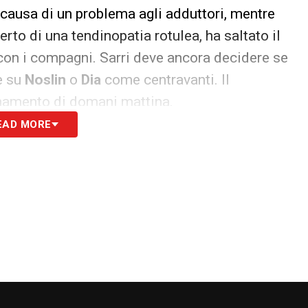
causa di un problema agli adduttori, mentre
rto di una tendinopatia rotulea, ha saltato il
 con i compagni. Sarri deve ancora decidere se
e su
Noslin
o
Dia
come centravanti. Il
lenamento di domani mattina.
EAD MORE
ocampo e difesa
regia, mentre
Taylor
sembra destinato a essere
er la posizione da mezzala opposta è tra
Dele-
 vantaggio. In difesa,
Nuno Tavares
è in
e
Marusic
rimarrà confermato a destra. Le scelte
 semifinale d’andata, con la Lazio che punta a un