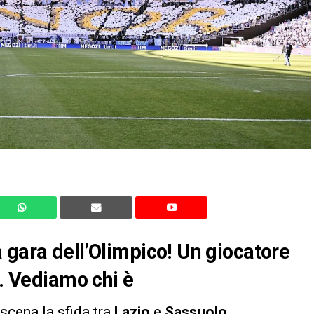
 gara dell’Olimpico! Un giocatore
o. Vediamo chi è
scena la sfida tra
Lazio
e
Sassuolo