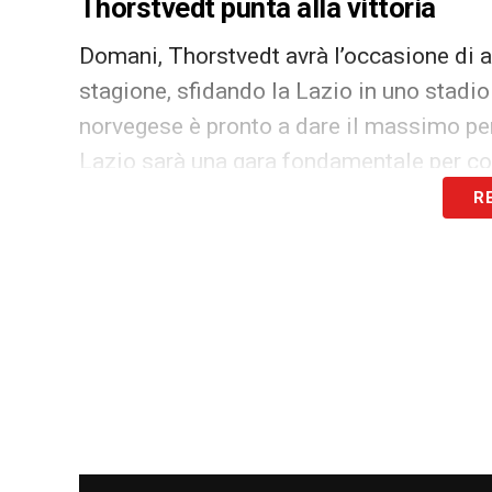
Thorstvedt punta alla vittoria
Domani, Thorstvedt avrà l’occasione di a
stagione, sfidando la Lazio in uno stadio
norvegese è pronto a dare il massimo per r
Lazio sarà una gara fondamentale per co
R
LA PLAYLIST DELLE NOSTRE TOP NEW