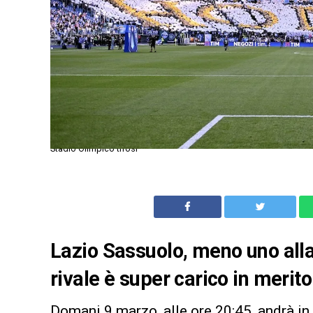
Stadio Olimpico tifosi
Lazio Sassuolo, meno uno alla
rivale è super carico in merit
Domani 9 marzo, alle ore 20:45, andrà in 