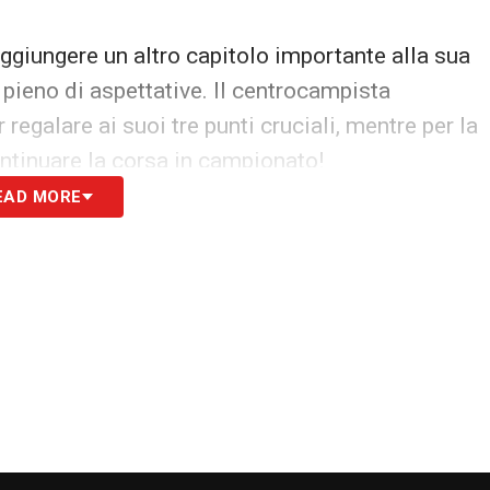
ggiungere un altro capitolo importante alla sua
 pieno di aspettative. Il centrocampista
egalare ai suoi tre punti cruciali, mentre per la
ntinuare la corsa in campionato!
EAD MORE
S