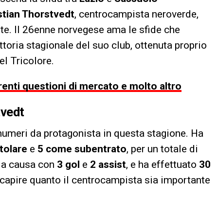
stian Thorstvedt
, centrocampista neroverde,
te. Il 26enne norvegese ama le sfide che
ttoria stagionale del suo club, ottenuta proprio
el Tricolore.
erenti questioni di mercato e molto altro
tvedt
numeri da protagonista in questa stagione. Ha
itolare
e
5 come subentrato
, per un totale di
lla causa con
3 gol
e
2 assist
, e ha effettuato
30
capire quanto il centrocampista sia importante