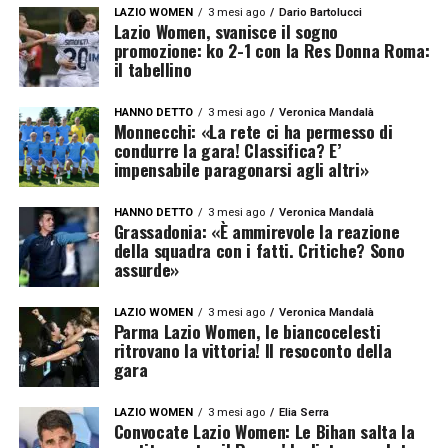
LAZIO WOMEN
3 mesi ago
Dario Bartolucci
Lazio Women, svanisce il sogno
promozione: ko 2-1 con la Res Donna Roma:
il tabellino
HANNO DETTO
3 mesi ago
Veronica Mandalà
Monnecchi: «La rete ci ha permesso di
condurre la gara! Classifica? E’
impensabile paragonarsi agli altri»
HANNO DETTO
3 mesi ago
Veronica Mandalà
Grassadonia: «È ammirevole la reazione
della squadra con i fatti. Critiche? Sono
assurde»
LAZIO WOMEN
3 mesi ago
Veronica Mandalà
Parma Lazio Women, le biancocelesti
ritrovano la vittoria! Il resoconto della
gara
LAZIO WOMEN
3 mesi ago
Elia Serra
Convocate Lazio Women: Le Bihan salta la