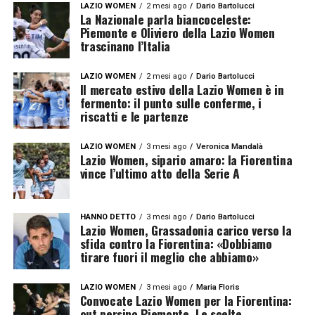
LAZIO WOMEN
2 mesi ago
Dario Bartolucci
La Nazionale parla biancoceleste:
Piemonte e Oliviero della Lazio Women
trascinano l’Italia
LAZIO WOMEN
2 mesi ago
Dario Bartolucci
Il mercato estivo della Lazio Women è in
fermento: il punto sulle conferme, i
riscatti e le partenze
LAZIO WOMEN
3 mesi ago
Veronica Mandalà
Lazio Women, sipario amaro: la Fiorentina
vince l’ultimo atto della Serie A
HANNO DETTO
3 mesi ago
Dario Bartolucci
Lazio Women, Grassadonia carico verso la
sfida contro la Fiorentina: «Dobbiamo
tirare fuori il meglio che abbiamo»
LAZIO WOMEN
3 mesi ago
Maria Floris
Convocate Lazio Women per la Fiorentina:
out persino Piemonte. Le scelte