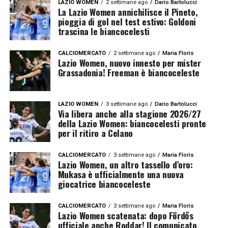
LAZIO WOMEN
2 settimane ago
Dario Bartolucci
La Lazio Women annichilisce il Pineto,
pioggia di gol nel test estivo: Goldoni
trascina le biancocelesti
CALCIOMERCATO
2 settimane ago
Maria Floris
Lazio Women, nuovo innesto per mister
Grassadonia! Freeman è biancoceleste
LAZIO WOMEN
3 settimane ago
Dario Bartolucci
Via libera anche alla stagione 2026/27
della Lazio Women: biancocelesti pronte
per il ritiro a Celano
CALCIOMERCATO
3 settimane ago
Maria Floris
Lazio Women, un altro tassello d’oro:
Mukasa è ufficialmente una nuova
giocatrice biancoceleste
CALCIOMERCATO
3 settimane ago
Maria Floris
Lazio Women scatenata: dopo Fördős
ufficiale anche Roddar! Il comunicato